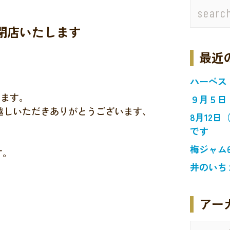
で閉店いたします
最近
ハーベス
します。
９月５日
越しいただきありがとうございます、
8月12
です
梅ジャム
す。
井のいち
アー