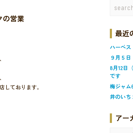
クの営業
最近
ハーベス
９月５日
、
8月12
です
、
梅ジャム
店しております。
井のいち
アー