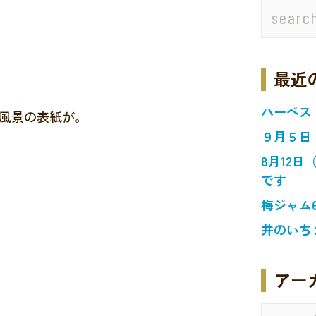
最近
ハーベス
風景の表紙が。
９月５日
8月12
です
梅ジャム
井のいち
アー