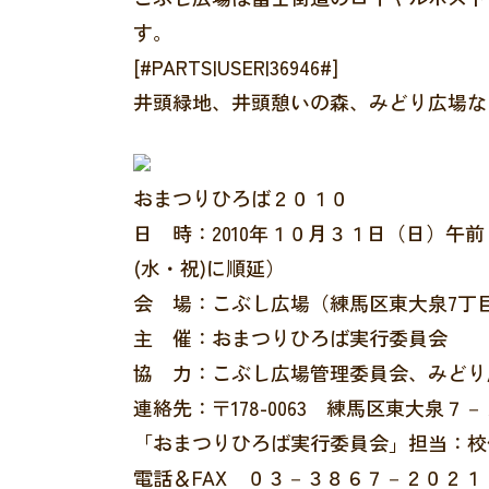
す。
[#PARTS|USER|36946#]
井頭緑地、井頭憩いの森、みどり広場な
おまつりひろば２０１０
日 時：2010年１０月３１日（日）午
(水・祝)に順延）
会 場：こぶし広場（練馬区東大泉7丁目
主 催：おまつりひろば実行委員会
協 力：こぶし広場管理委員会、みどり
連絡先：〒178-0063 練馬区東大泉
「おまつりひろば実行委員会」担当：校
電話＆FAX ０３－３８６７－２０２