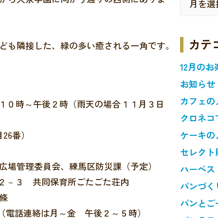
カテ
ども隣接した、緑の多い癒される一角です。
12月のお
お知らせ
カフェの
前１０時～午後２時（雨天の場合１１月３日
クロネコ
26番）
ケーキの
セレクト
広場管理委員会、練馬区防災課（予定）
ハーベス
７－２－３ 共同保育所ごたごた荘内
パンづく
條
パンとご
１（電話連絡は月～金 午後２～５時）